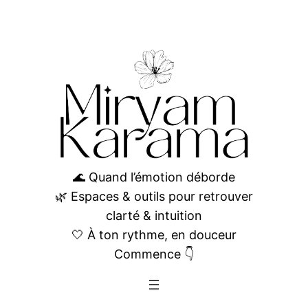
Aller
au
contenu
🌊 Quand l’émotion déborde
🌿 Espaces & outils pour retrouver
clarté & intuition
🤍 À ton rythme, en douceur
Commence 👇